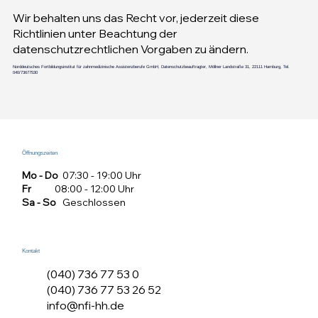
Wir behalten uns das Recht vor, jederzeit diese
Richtlinien unter Beachtung der
datenschutzrechtlichen Vorgaben zu ändern.
Norddeutsches Fortbildungsinstitut für zahnmedizinische Assistenzberufe GmbH, Datenschutzbeauftragter, Möllner Landstraße 31, 22111 Hamburg, Tel.
040/73677530
Öffnungszeiten
Mo - Do
07:30 - 19:00 Uhr
Fr
08:00 - 12:00 Uhr
Sa - So
Geschlossen
Kontakt
(040) 736 77 53 0
(040) 736 77 53 26 52
info@nfi-hh.de